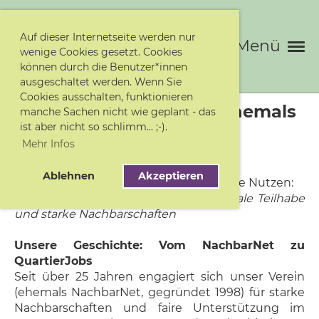
Auf dieser Internetseite werden nur
Menü
wenige Cookies gesetzt. Cookies
können durch die Benutzer*innen
ausgeschaltet werden. Wenn Sie
Cookies ausschalten, funktionieren
Verein QuartierJobs – ehemals
manche Sachen nicht wie geplant - das
ist aber nicht so schlimm... ;-).
NachbarNet
Mehr Infos
Ablehnen
Akzeptieren
Unsere Mission und der doppelte soziale Nutzen:
Verein QuartierJobs – Seit 1998 für soziale Teilhabe
und starke Nachbarschaften
Unsere Geschichte: Vom NachbarNet zu
QuartierJobs
Seit über 25 Jahren engagiert sich unser Verein
(ehemals NachbarNet, gegründet 1998) für starke
Nachbarschaften und faire Unterstützung im